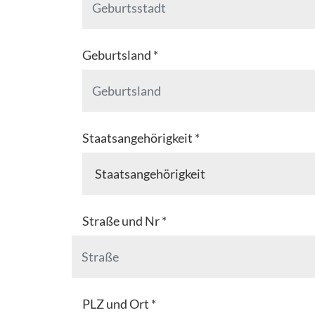
Geburtsland *
Staatsangehörigkeit *
Straße und Nr *
PLZ und Ort *