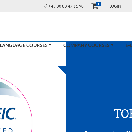
1
+49 30 88 47 11 90
LOGIN
 LANGUAGE COURSES
COMPANY COURSES
E-
TO