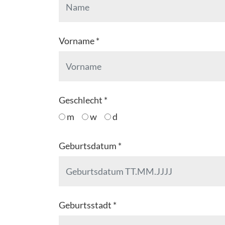
Vorname *
Geschlecht *
m
w
d
Geburtsdatum *
Geburtsstadt *