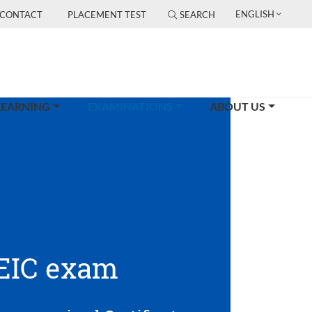
ENGLISH
CONTACT
PLACEMENT TEST
SEARCH
(CURRENT)
LEARNING
EXAMINATIONS
ABOUT US
EIC exam