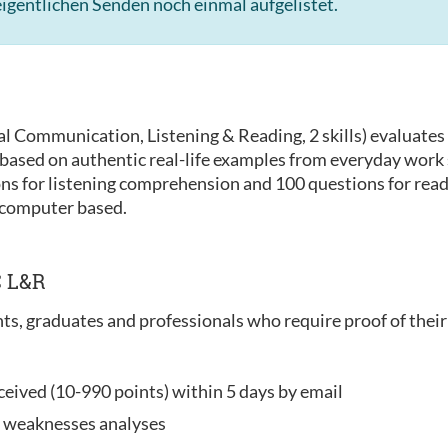
igentlichen Senden noch einmal aufgelistet.
l Communication, Listening & Reading, 2 skills) evaluates 
e based on authentic real-life examples from everyday work
ons for listening comprehension and 100 questions for rea
 computer based.
C L&R
nts, graduates and professionals who require proof of their 
ceived (10-990 points) within 5 days by email
d weaknesses analyses