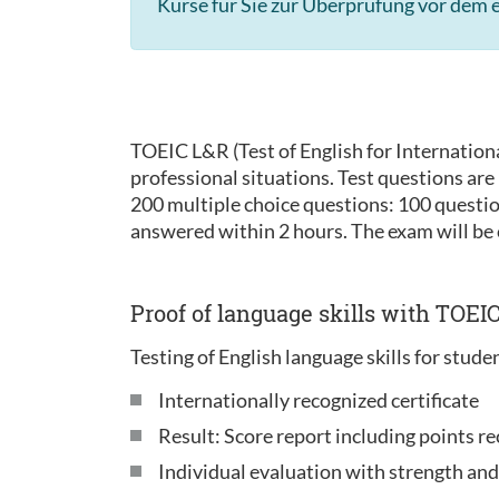
Kurse für Sie zur Überprüfung vor dem e
TOEIC L&R (Test of English for Internationa
professional situations. Test questions ar
200 multiple choice questions: 100 questi
answered within 2 hours. The exam will be
Proof of language skills with TOEI
Testing of English language skills for stude
Internationally recognized certificate
Result: Score report including points re
Individual evaluation with strength an