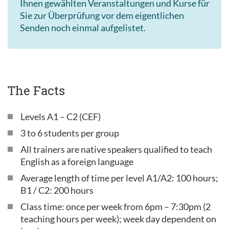
Ihnen gewählten Veranstaltungen und Kurse für
Sie zur Überprüfung vor dem eigentlichen
Senden noch einmal aufgelistet.
The Facts
Levels A1 – C2 (CEF)
3 to 6 students per group
All trainers are native speakers qualified to teach
English as a foreign language
Average length of time per level A1/A2: 100 hours;
B1 / C2: 200 hours
Class time: once per week from 6pm – 7:30pm (2
teaching hours per week); week day dependent on