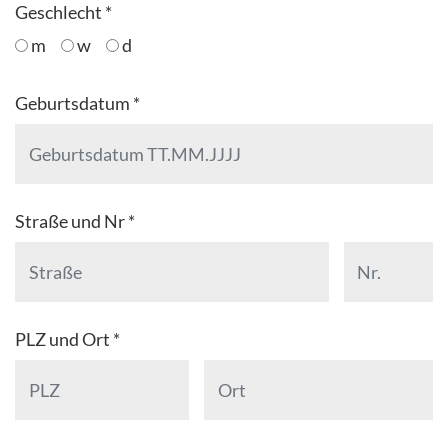
Geschlecht *
m
w
d
Geburtsdatum *
Straße und Nr *
PLZ und Ort *