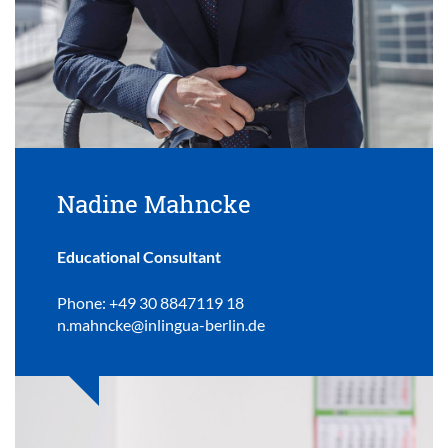
Nadine Mahncke
Educational Consultant
Phone: +49 30 8847119 18
n.mahncke@inlingua-berlin.de