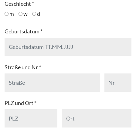
Geschlecht *
m
w
d
Geburtsdatum *
Straße und Nr *
PLZ und Ort *