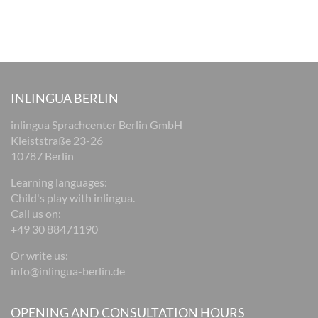
INLINGUA BERLIN
inlingua Sprachcenter Berlin GmbH
Kleiststraße 23-26
10787 Berlin
Learning languages:
Child's play with inlingua.
Call us on:
+49 30 88471190
Or write us:
info@inlingua-berlin.de
OPENING AND CONSULTATION HOURS