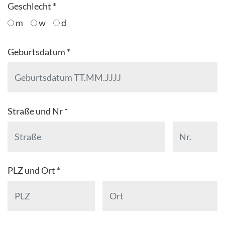
Geschlecht *
m
w
d
Geburtsdatum *
Straße und Nr *
PLZ und Ort *