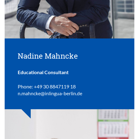
Nadine Mahncke
Educational Consultant
Phone: +49 30 8847119 18
n.mahncke@inlingua-berlin.de