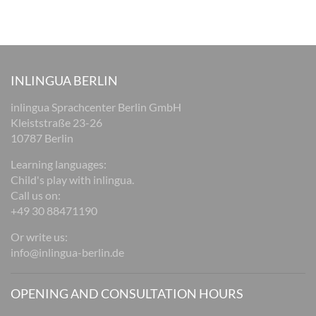
INLINGUA BERLIN
inlingua Sprachcenter Berlin GmbH
Kleiststraße 23-26
10787 Berlin
Learning languages:
Child's play with inlingua.
Call us on:
+49 30 88471190
Or write us:
info@inlingua-berlin.de
OPENING AND CONSULTATION HOURS