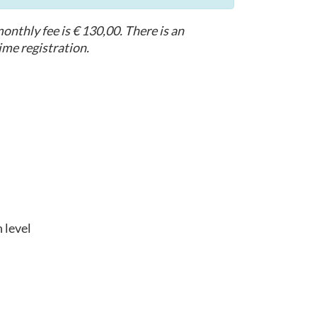
nthly fee is € 130,00. There is an
time registration.
 level