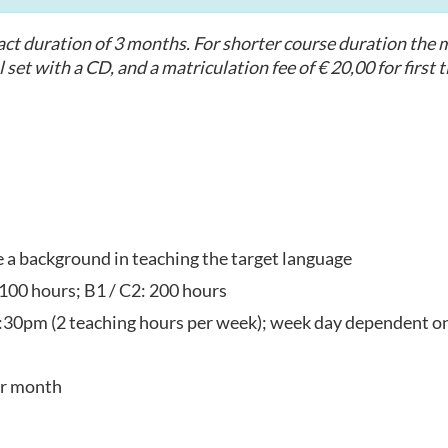
t duration of 3 months. For shorter course duration the mo
 set with a CD, and a matriculation fee of € 20,00 for first 
ve a background in teaching the target language
 100 hours; B1 / C2: 200 hours
:30pm (2 teaching hours per week); week day dependent on
er month