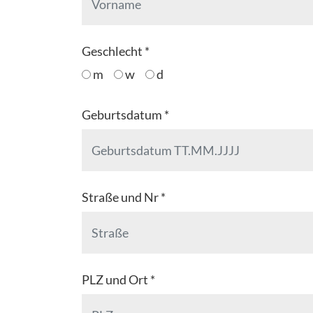
Geschlecht *
m
w
d
Geburtsdatum *
Straße und Nr *
PLZ und Ort *