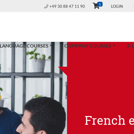
1
+49 30 88 47 11 90
LOGIN
 LANGUAGE COURSES
COMPANY COURSES
E-
French 