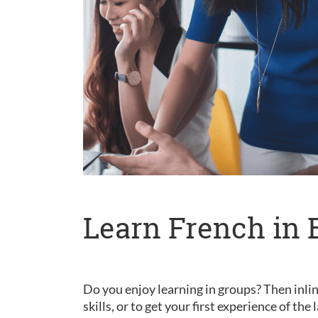
Learn French in 
Do you enjoy learning in groups? Then inlin
skills, or to get your first experience of th