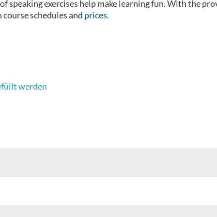
 of speaking exercises help make learning fun. With the pr
on course schedules and
prices
.
efüllt werden