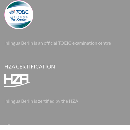
inlingua Berlin is an official TOEIC examination centre
HZA CERTIFICATION
inlingua Berlin is zertified by the HZA