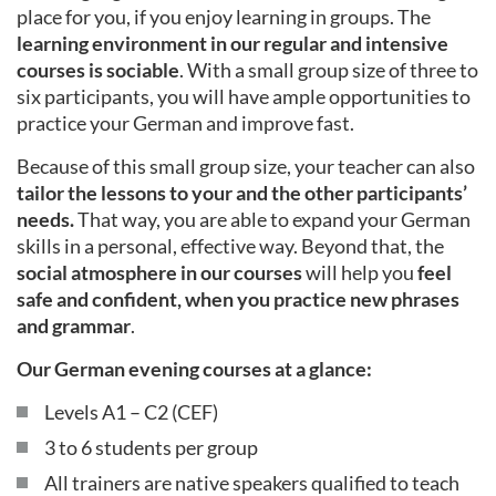
place for you, if you enjoy learning in groups. The
learning environment in our regular and intensive
courses is sociable
. With a small group size of three to
six participants, you will have ample opportunities to
practice your German and improve fast.
Because of this small group size, your teacher can also
tailor the lessons to your and the other participants’
needs.
That way, you are able to expand your German
skills in a personal, effective way. Beyond that, the
social atmosphere in our courses
will help you
feel
safe and confident, when you practice new phrases
and grammar
.
Our German evening courses at a glance:
Levels A1 – C2 (CEF)
3 to 6 students per group
All trainers are native speakers qualified to teach