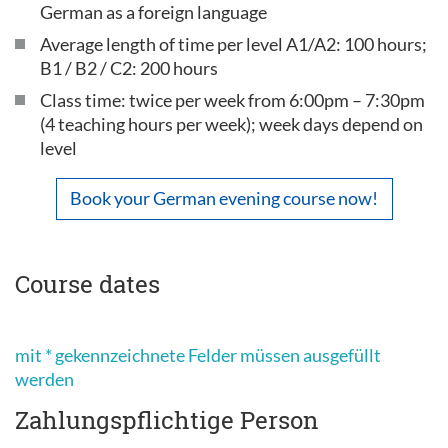
German as a foreign language
Average length of time per level A1/A2: 100 hours;
B1 / B2 / C2: 200 hours
Class time: twice per week from 6:00pm – 7:30pm
(4 teaching hours per week); week days depend on
level
Book your German evening course now!
Course dates
mit * gekennzeichnete Felder müssen ausgefüllt
werden
Zahlungspflichtige Person