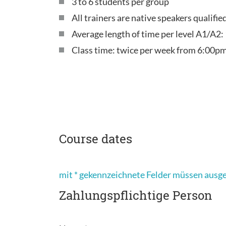
3 to 6 students per group
All trainers are native speakers qualifi
Average length of time per level A1/A2:
Class time: twice per week from 6:00pm
Course dates
mit * gekennzeichnete Felder müssen ausg
Zahlungspflichtige Person