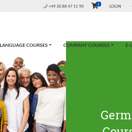
1
+49 30 88 47 11 90
LOGIN
 LANGUAGE COURSES
COMPANY COURSES
E-
Germ
Cours