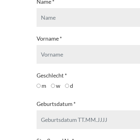
Name *
Vorname *
Geschlecht *
m
w
d
Geburtsdatum *