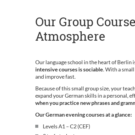
Our Group Course
Atmosphere
Our language school in the heart of Berlin is
intensive courses is sociable
. With a small
and improve fast.
Because of this small group size, your teac
expand your German skills in a personal, ef
when you practice new phrases and gram
Our German evening courses at a glance:
Levels A1 – C2 (CEF)