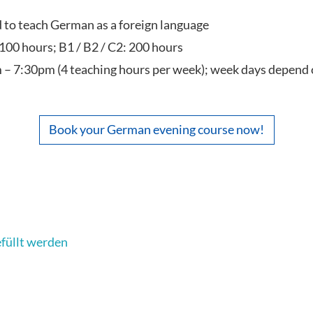
ed to teach German as a foreign language
 100 hours; B1 / B2 / C2: 200 hours
 – 7:30pm (4 teaching hours per week); week days depend 
Book your German evening course now!
efüllt werden