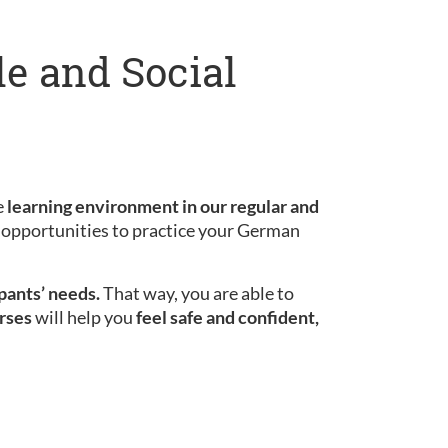
le and Social
e
learning environment in our regular and
le opportunities to practice your German
ipants’ needs.
That way, you are able to
rses
will help you
feel safe and confident,