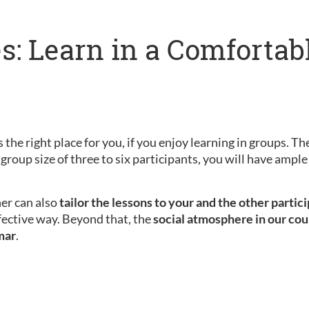
s: Learn in a Comfortab
 the right place for you, if you enjoy learning in groups. Th
 group size of three to six participants, you will have amp
her can also
tailor the lessons to your and the other partic
fective way. Beyond that, the
social atmosphere in our cou
mar
.