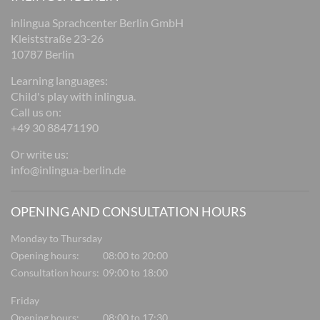
inlingua Sprachcenter Berlin GmbH
Kleiststraße 23-26
10787 Berlin
Learning languages:
Child's play with inlingua.
Call us on:
+49 30 88471190
Or write us:
info@inlingua-berlin.de
OPENING AND CONSULTATION HOURS
Monday to Thursday
Opening hours:
08:00 to 20:00
Consultation hours:
09:00 to 18:00
Friday
Opening hours:
08:00 to 17:30