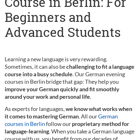
Course in Berlin: For
Beginners and
Advanced Students
Learning a new language is very rewarding.
Sometimes, it can also be
challenging to fit a language
course into a busy schedule
. Our German evening
courses in Berlin bridge that gap: They help you
improve your German quickly and fit smoothly
around your work and personal life
.
As experts for languages,
we know what works when
it comes to mastering German
. All our
German
courses in Berlin
follow our
proprietary method for
language-learning
. When you take a German language
course with us, you benefit from our decades of