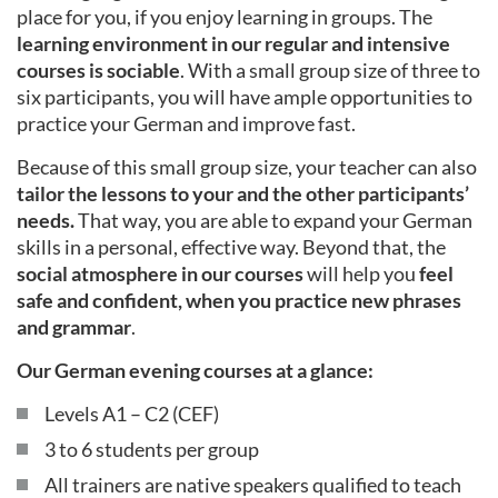
place for you, if you enjoy learning in groups. The
learning environment in our regular and intensive
courses is sociable
. With a small group size of three to
six participants, you will have ample opportunities to
practice your German and improve fast.
Because of this small group size, your teacher can also
tailor the lessons to your and the other participants’
needs.
That way, you are able to expand your German
skills in a personal, effective way. Beyond that, the
social atmosphere in our courses
will help you
feel
safe and confident, when you practice new phrases
and grammar
.
Our German evening courses at a glance:
Levels A1 – C2 (CEF)
3 to 6 students per group
All trainers are native speakers qualified to teach