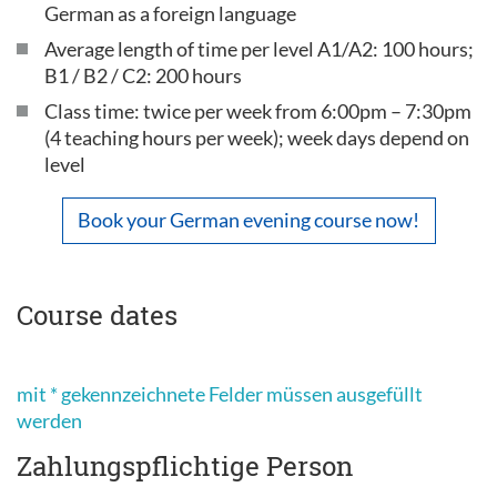
German as a foreign language
Average length of time per level A1/A2: 100 hours;
B1 / B2 / C2: 200 hours
Class time: twice per week from 6:00pm – 7:30pm
(4 teaching hours per week); week days depend on
level
Book your German evening course now!
Course dates
mit * gekennzeichnete Felder müssen ausgefüllt
werden
Zahlungspflichtige Person