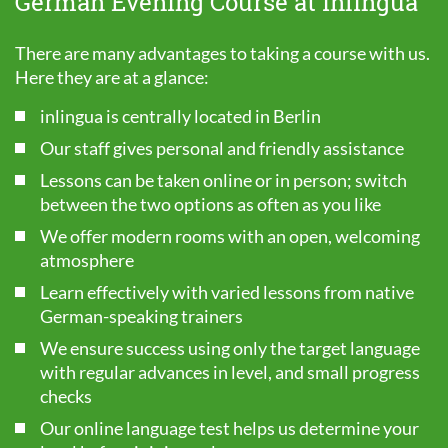
German Evening Course at inlingua
There are many advantages to taking a course with us.
Here they are at a glance:
inlingua is centrally located in Berlin
Our staff gives personal and friendly assistance
Lessons can be taken online or in person; switch
between the two options as often as you like
We offer modern rooms with an open, welcoming
atmosphere
Learn effectively with varied lessons from native
German-speaking trainers
We ensure success using only the target language
with regular advances in level, and small progress
checks
Our online language test helps us determine your