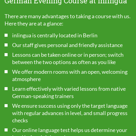
German Evening Course at inlingua
There are many advantages to taking a course with us.
Here they are at a glance:
inlingua is centrally located in Berlin
Our staff gives personal and friendly assistance
Lessons can be taken online or in person; switch
between the two options as often as you like
We offer modern rooms with an open, welcoming
atmosphere
Learn effectively with varied lessons from native
German-speaking trainers
We ensure success using only the target language
with regular advances in level, and small progress
checks
Our online language test helps us determine your