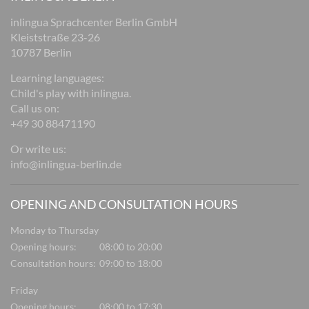
inlingua Sprachcenter Berlin GmbH
Kleiststraße 23-26
10787 Berlin
Learning languages:
Child's play with inlingua.
Call us on:
+49 30 88471190
Or write us:
info@inlingua-berlin.de
OPENING AND CONSULTATION HOURS
Monday to Thursday
Opening hours:
08:00 to 20:00
Consultation hours:
09:00 to 18:00
Friday
Opening hours:
08:00 to 17:30