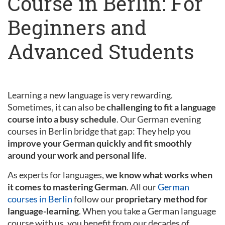
Course in Berlin: For
Beginners and
Advanced Students
Learning a new language is very rewarding.
Sometimes, it can also be
challenging to fit a language
course into a busy schedule
. Our German evening
courses in Berlin bridge that gap: They help you
improve your German quickly and fit smoothly
around your work and personal life
.
As experts for languages,
we know what works when
it comes to mastering German
. All our
German
courses in Berlin
follow our
proprietary method for
language-learning
. When you take a German language
course with us, you benefit from our decades of