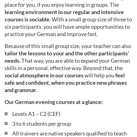
place for you, if you enjoy learning in groups. The
learning environment in our regular and intensive
courses is sociable
. With a small group size of three to
six participants, you will have ample opportunities to
practice your German and improve fast.
Because of this small group size, your teacher can also
tailor the lessons to your and the other participants’
needs.
That way, you are able to expand your German
skills in a personal, effective way. Beyond that, the
social atmosphere in our courses
will help you
feel
safe and confident, when you practice new phrases
and grammar
.
Our German evening courses at a glance:
Levels A1 – C2 (CEF)
3 to 6 students per group
All trainers are native speakers qualified to teach