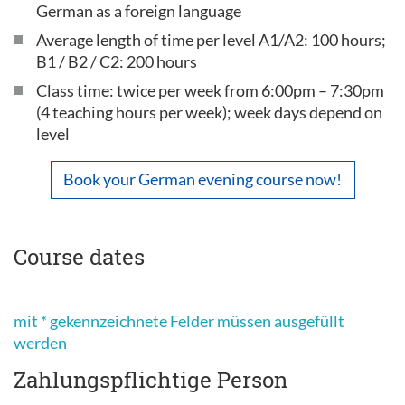
German as a foreign language
Average length of time per level A1/A2: 100 hours;
B1 / B2 / C2: 200 hours
Class time: twice per week from 6:00pm – 7:30pm
(4 teaching hours per week); week days depend on
level
Book your German evening course now!
Course dates
mit * gekennzeichnete Felder müssen ausgefüllt
werden
Zahlungspflichtige Person