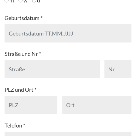
m
w
d
Geburtsdatum *
Straße und Nr *
PLZ und Ort *
Telefon *