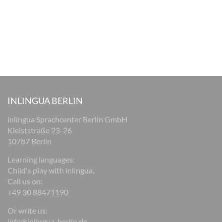
INLINGUA BERLIN
inlingua Sprachcenter Berlin GmbH
Kleiststraße 23-26
10787 Berlin
Learning languages:
Child's play with inlingua.
Call us on:
+49 30 88471190
Or write us:
info@inlingua-berlin.de