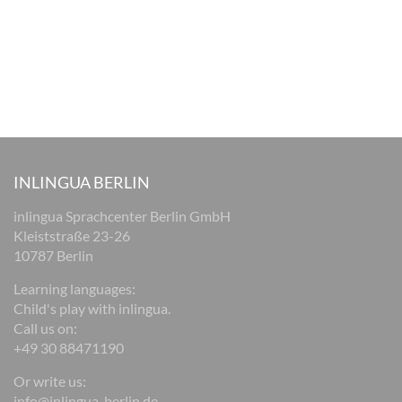
INLINGUA BERLIN
inlingua Sprachcenter Berlin GmbH
Kleiststraße 23-26
10787 Berlin
Learning languages:
Child's play with inlingua.
Call us on:
+49 30 88471190
Or write us:
info@inlingua-berlin.de