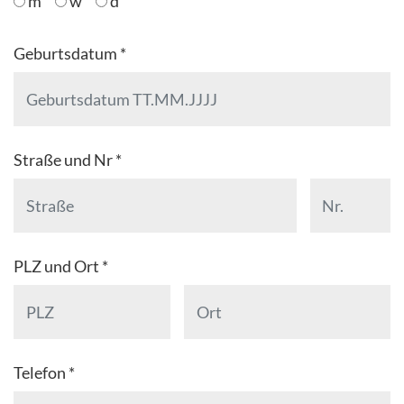
m
w
d
Geburtsdatum *
Straße und Nr *
PLZ und Ort *
Telefon *