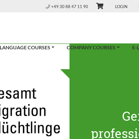
+49 30 88 47 11 90
LOGIN
 LANGUAGE COURSES
COMPANY COURSES
E-
Ge
profess