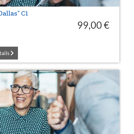
allas" C1
99,00 €
tails