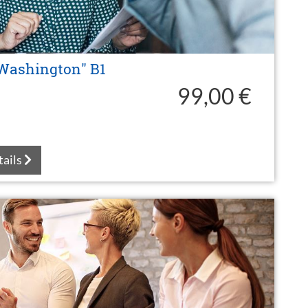
Washington" B1
99,00 €
tails