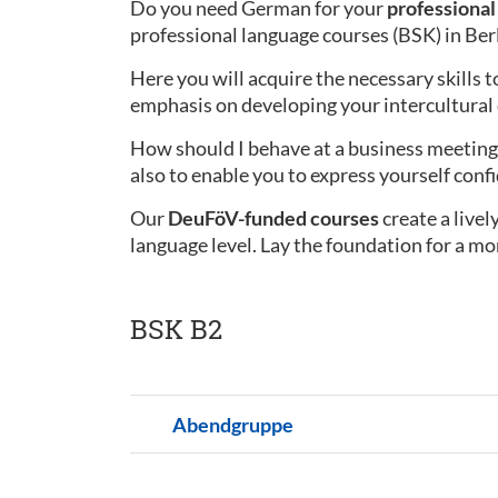
Do you need German for your
professional 
professional language courses (BSK) in Ber
Here you will acquire the necessary skills t
emphasis on developing your intercultura
How should I behave at a business meeting 
also to enable you to express yourself confi
Our
DeuFöV-funded courses
create a live
language level. Lay the foundation for a mo
BSK B2
Abendgruppe