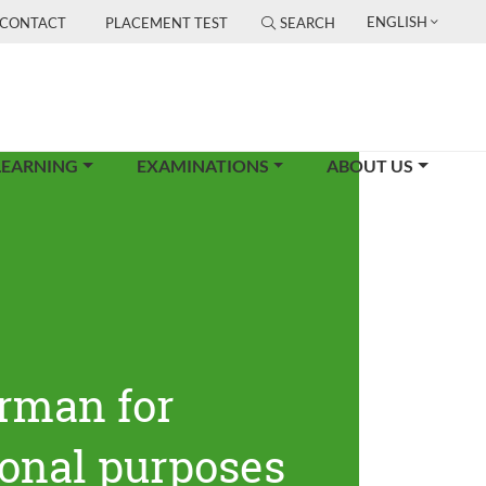
ENGLISH
CONTACT
PLACEMENT TEST
SEARCH
LEARNING
EXAMINATIONS
ABOUT US
rman for
ional purposes