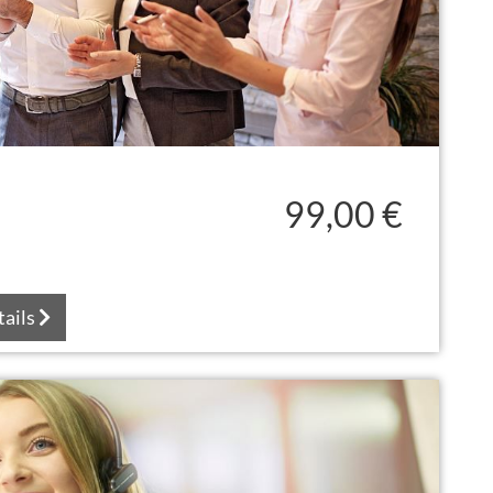
99,00 €
tails