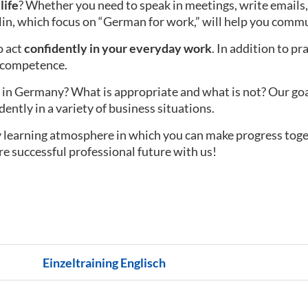
life
? Whether you need to speak in meetings, write emails,
lin, which focus on “German for work,” will help you commu
o act
confidently in your everyday work
. In addition to pr
l competence.
in Germany? What is appropriate and what is not? Our goal i
dently in a variety of business situations.
ly learning atmosphere in which you can make progress tog
re successful professional future with us!
Einzeltraining Englisch