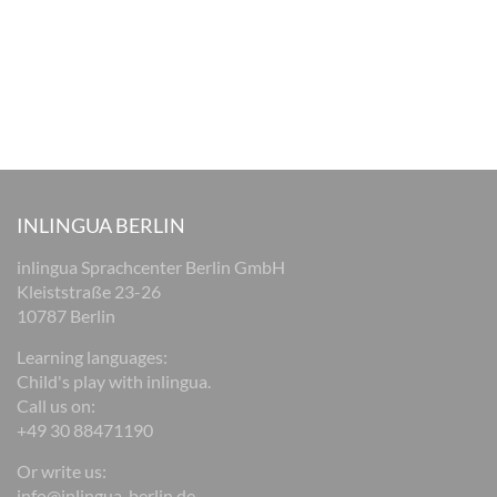
INLINGUA BERLIN
inlingua Sprachcenter Berlin GmbH
Kleiststraße 23-26
10787 Berlin
Learning languages:
Child's play with inlingua.
Call us on:
+49 30 88471190
Or write us:
info@inlingua-berlin.de