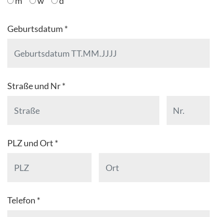
m
w
d
Geburtsdatum *
Straße und Nr *
PLZ und Ort *
Telefon *