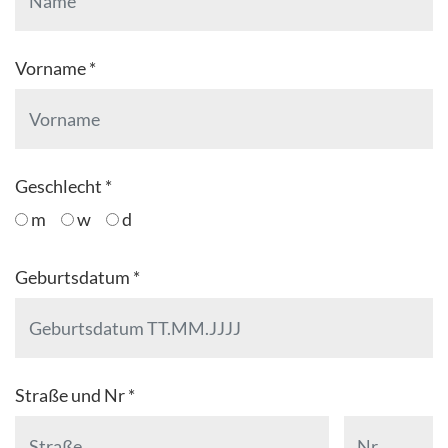
Vorname *
Geschlecht *
m
w
d
Geburtsdatum *
Straße und Nr *