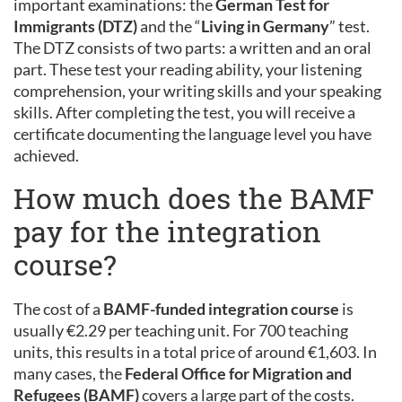
important examinations: the
German Test for
Immigrants (DTZ)
and the “
Living in Germany
” test.
The DTZ consists of two parts: a written and an oral
part. These test your reading ability, your listening
comprehension, your writing skills and your speaking
skills. After completing the test, you will receive a
certificate documenting the language level you have
achieved.
How much does the BAMF
pay for the integration
course?
The cost of a
BAMF-funded integration course
is
usually €2.29 per teaching unit. For 700 teaching
units, this results in a total price of around €1,603. In
many cases, the
Federal Office for Migration and
Refugees (BAMF)
covers a large part of the costs.