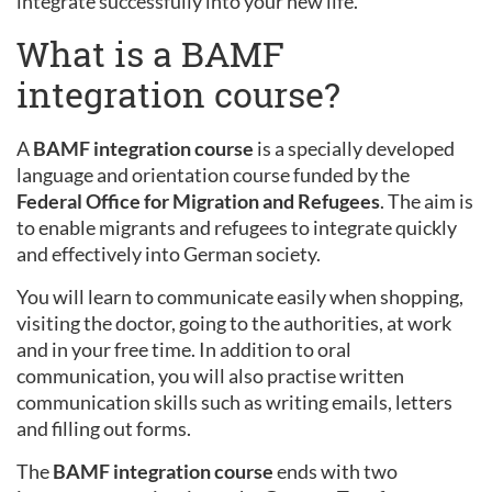
integrate successfully into your new life.
What is a BAMF
integration course?
A
BAMF integration course
is a specially developed
language and orientation course funded by the
Federal Office for Migration and Refugees
. The aim is
to enable migrants and refugees to integrate quickly
and effectively into German society.
You will learn to communicate easily when shopping,
visiting the doctor, going to the authorities, at work
and in your free time. In addition to oral
communication, you will also practise written
communication skills such as writing emails, letters
and filling out forms.
The
BAMF integration course
ends with two