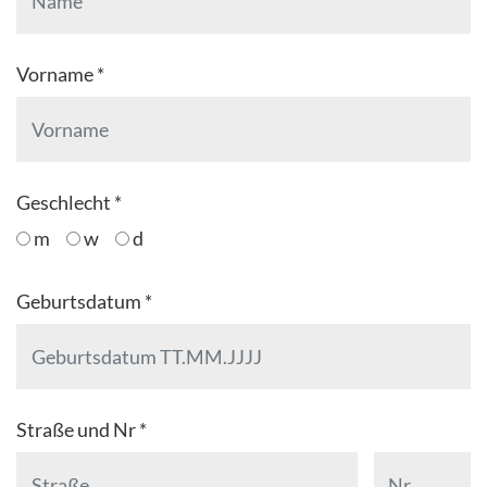
Vorname *
Geschlecht *
m
w
d
Geburtsdatum *
Straße und Nr *