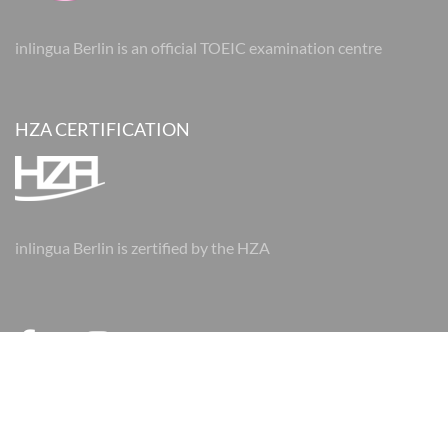
inlingua Berlin is an official TOEIC examination centre
HZA CERTIFICATION
inlingua Berlin is zertified by the HZA
© 2026 inlingua Berlin
Imprint
Data protection
AGBs
AGBs
Cookie Settings