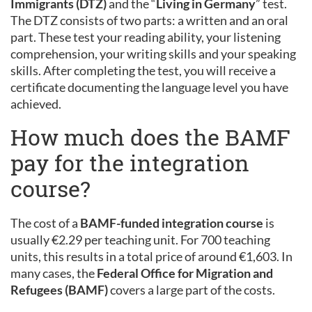
Immigrants (DTZ)
and the “
Living in Germany
” test.
The DTZ consists of two parts: a written and an oral
part. These test your reading ability, your listening
comprehension, your writing skills and your speaking
skills. After completing the test, you will receive a
certificate documenting the language level you have
achieved.
How much does the BAMF
pay for the integration
course?
The cost of a
BAMF-funded integration course
is
usually €2.29 per teaching unit. For 700 teaching
units, this results in a total price of around €1,603. In
many cases, the
Federal Office for Migration and
Refugees (BAMF)
covers a large part of the costs.