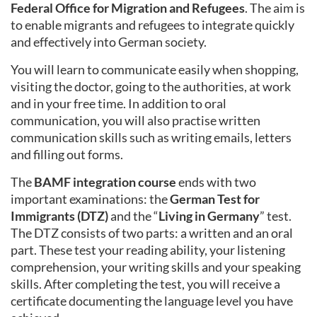
Federal Office for Migration and Refugees
. The aim is
to enable migrants and refugees to integrate quickly
and effectively into German society.
You will learn to communicate easily when shopping,
visiting the doctor, going to the authorities, at work
and in your free time. In addition to oral
communication, you will also practise written
communication skills such as writing emails, letters
and filling out forms.
The
BAMF integration course
ends with two
important examinations: the
German Test for
Immigrants (DTZ)
and the “
Living in Germany
” test.
The DTZ consists of two parts: a written and an oral
part. These test your reading ability, your listening
comprehension, your writing skills and your speaking
skills. After completing the test, you will receive a
certificate documenting the language level you have