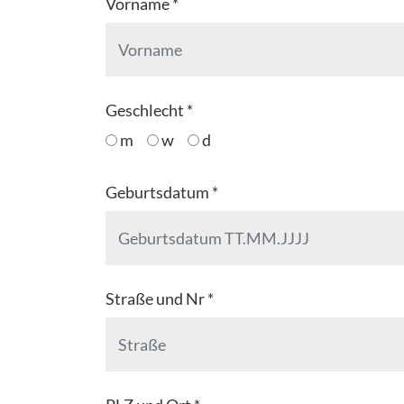
Vorname *
Geschlecht *
m
w
d
Geburtsdatum *
Straße und Nr *