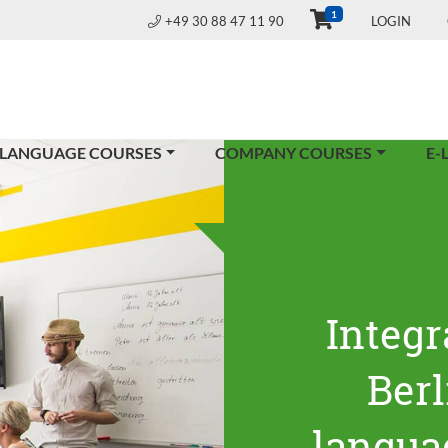
1
+49 30 88 47 11 90
LOGIN
 LANGUAGE COURSES
COMPANY COURSES
E-
Integr
Ber
langua