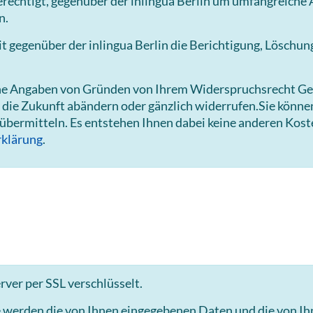
rechtigt, gegenüber der inlingua Berlin um umfangreiche A
n.
gegenüber der inlingua Berlin die Berichtigung, Löschun
hne Angaben von Gründen von Ihrem Widerspruchsrecht Ge
 die Zukunft abändern oder gänzlich widerrufen.Sie könn
 übermitteln. Es entstehen Ihnen dabei keine anderen Kost
klärung
.
ver per SSL verschlüsselt.
e werden die von Ihnen eingegebenen Daten und die von I