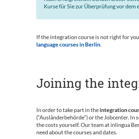
Kurse für Sie zur Überprüfung vor dem e
If the integration course is not right for yo
language courses in Berlin
.
Joining the integ
In order to take part in the
integration cou
(“Ausländerbehörde”) or the Jobcenter. In s
the costs yourself. Our team at inlingua Be
need about the courses and dates.