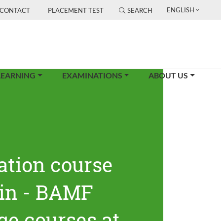
ENGLISH
CONTACT
PLACEMENT TEST
SEARCH
LEARNING
EXAMINATIONS
ABOUT US
ation course
lin - BAMF
ge courses at