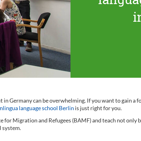
i
out in Germany can be overwhelming. If you want to gain a
inlingua language school Berlin
is just right for you.
ce for Migration and Refugees (BAMF) and teach not only ba
l system.