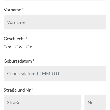
Vorname *
Geschlecht *
m
w
d
Geburtsdatum *
Straße und Nr *