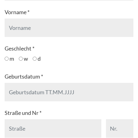
Vorname *
Geschlecht *
m
w
d
Geburtsdatum *
Straße und Nr *