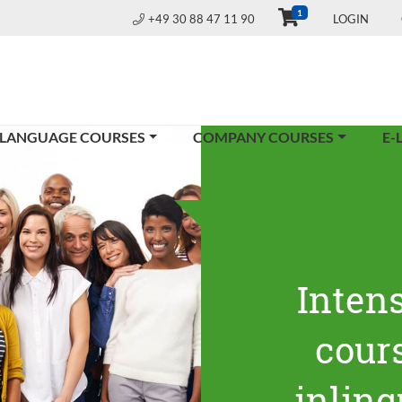
1
+49 30 88 47 11 90
LOGIN
 LANGUAGE COURSES
COMPANY COURSES
E-
Inten
cours
inling