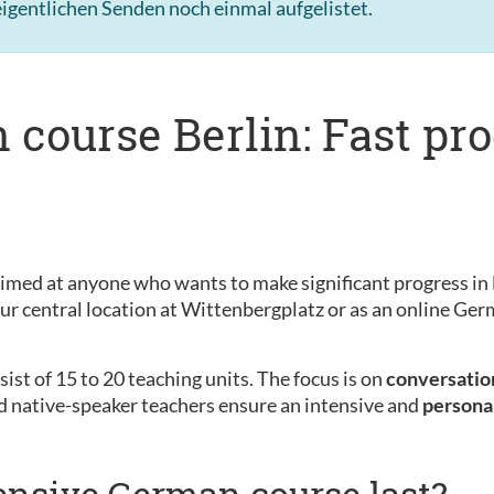
igentlichen Senden noch einmal aufgelistet.
 course Berlin: Fast pr
s
aimed at anyone who wants to make significant progress in 
 our central location at Wittenbergplatz or as an online G
ist of 15 to 20 teaching units. The focus is on
conversation
d native-speaker teachers ensure an intensive and
persona