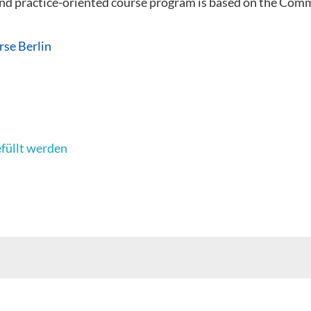
 and practice-oriented course program is based on the C
rse Berlin
efüllt werden