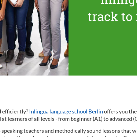
track to
 efficiently?
Inlingua language school Berlin
offers you th
at learners of all levels - from beginner (A1) to advanced (
ve-speaking teachers and methodically sound lessons that w