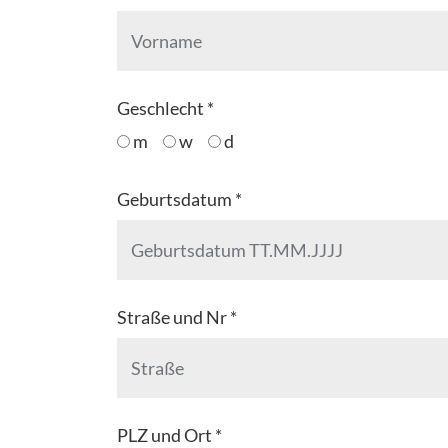
Geschlecht *
m
w
d
Geburtsdatum *
Straße und Nr *
PLZ und Ort *