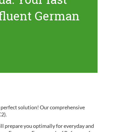
 fluent German
e perfect solution! Our comprehensive
C2).
ill prepare you optimally for everyday and