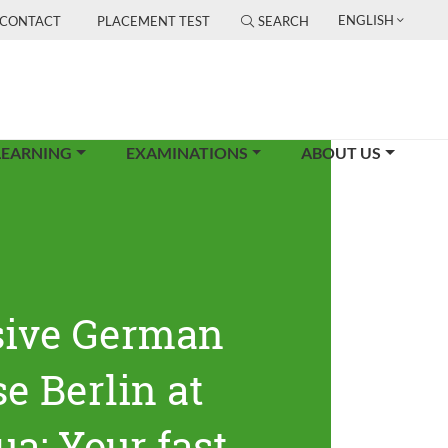
ENGLISH
CONTACT
PLACEMENT TEST
SEARCH
LEARNING
EXAMINATIONS
ABOUT US
sive German
e Berlin at
ua: Your fast