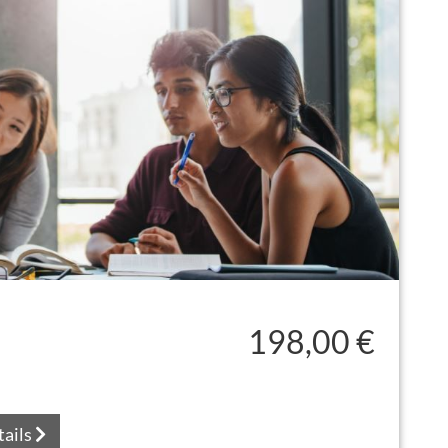
1
198,00 €
tails