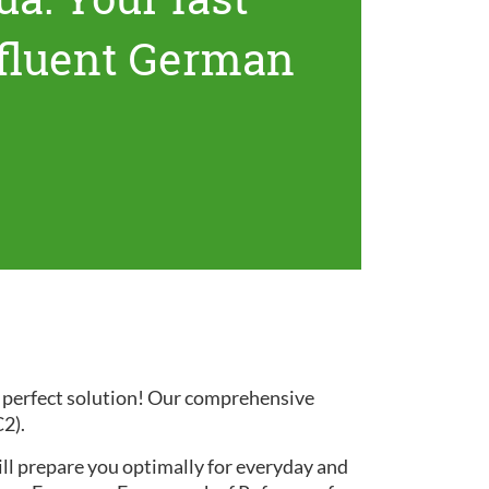
 fluent German
e perfect solution! Our comprehensive
C2).
ill prepare you optimally for everyday and