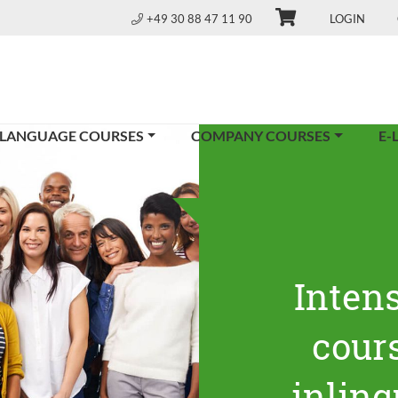
+49 30 88 47 11 90
LOGIN
 LANGUAGE COURSES
COMPANY COURSES
E-
Inten
cours
inling