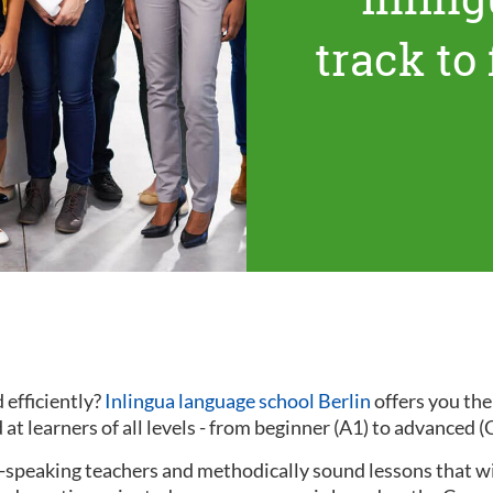
track to
 efficiently?
Inlingua language school Berlin
offers you th
at learners of all levels - from beginner (A1) to advanced (
ve-speaking teachers and methodically sound lessons that w