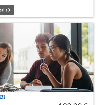
tails
 B1