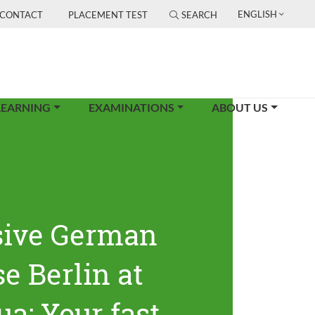
ENGLISH
CONTACT
PLACEMENT TEST
SEARCH
LEARNING
EXAMINATIONS
ABOUT US
sive German
e Berlin at
ua: Your fast