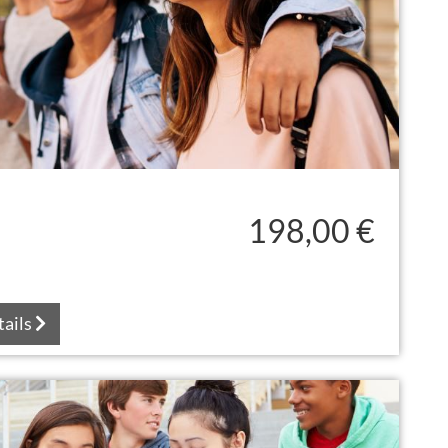
198,00 €
tails