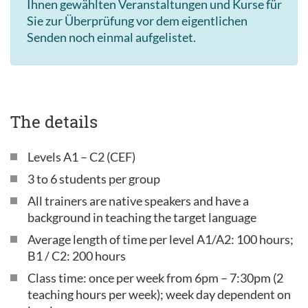
Ihnen gewählten Veranstaltungen und Kurse für
Sie zur Überprüfung vor dem eigentlichen
Senden noch einmal aufgelistet.
The details
Levels A1 – C2 (CEF)
3 to 6 students per group
All trainers are native speakers and have a
background in teaching the target language
Average length of time per level A1/A2: 100 hours;
B1 / C2: 200 hours
Class time: once per week from 6pm – 7:30pm (2
teaching hours per week); week day dependent on