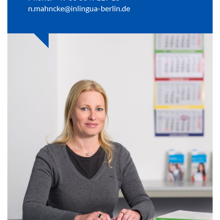
n.mahncke@inlingua-berlin.de