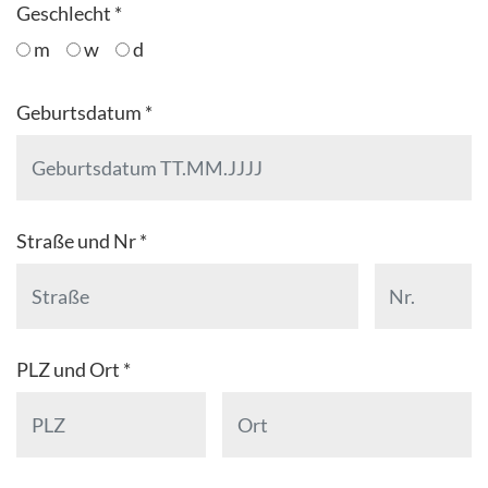
Geschlecht *
m
w
d
Geburtsdatum *
Straße und Nr *
PLZ und Ort *