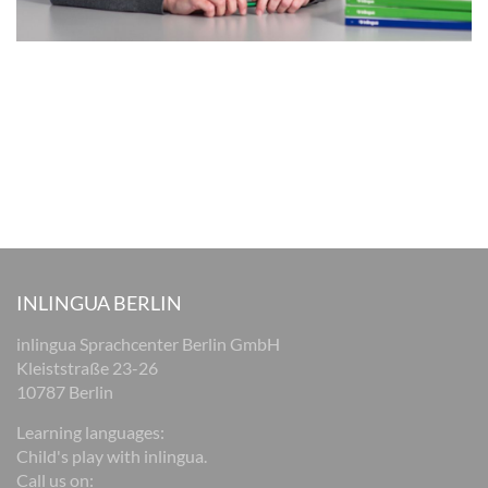
INLINGUA BERLIN
inlingua Sprachcenter Berlin GmbH
Kleiststraße 23-26
10787 Berlin
Learning languages:
Child's play with inlingua.
Call us on: