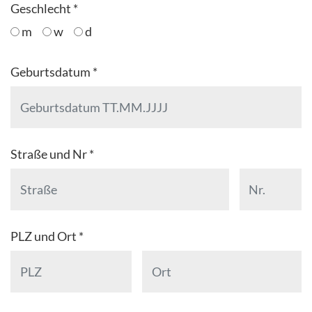
Geschlecht *
m
w
d
Geburtsdatum *
Straße und Nr *
PLZ und Ort *