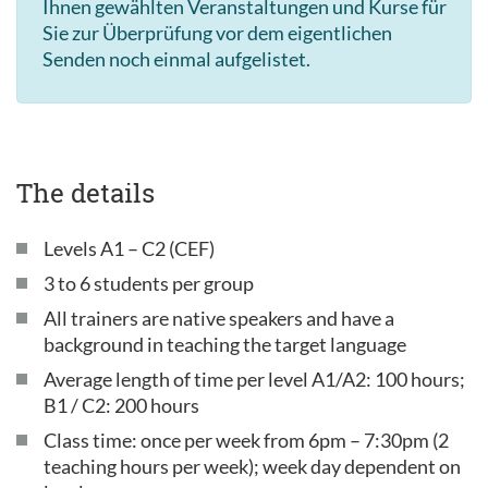
Ihnen gewählten Veranstaltungen und Kurse für
Sie zur Überprüfung vor dem eigentlichen
Senden noch einmal aufgelistet.
The details
Levels A1 – C2 (CEF)
3 to 6 students per group
All trainers are native speakers and have a
background in teaching the target language
Average length of time per level A1/A2: 100 hours;
B1 / C2: 200 hours
Class time: once per week from 6pm – 7:30pm (2
teaching hours per week); week day dependent on