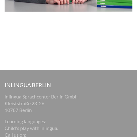
INLINGUA BERLIN
inlingua Sprachcenter Berlin GmbH
Kleiststraße 23-26
10787 Berlin
Learning languages:
Child's play with inlingua.
Call us on: