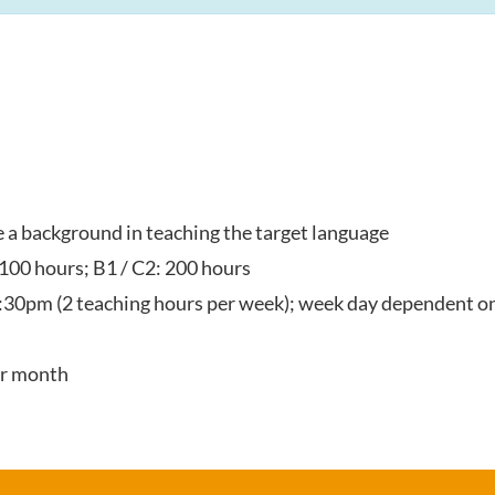
ve a background in teaching the target language
 100 hours; B1 / C2: 200 hours
:30pm (2 teaching hours per week); week day dependent on
er month