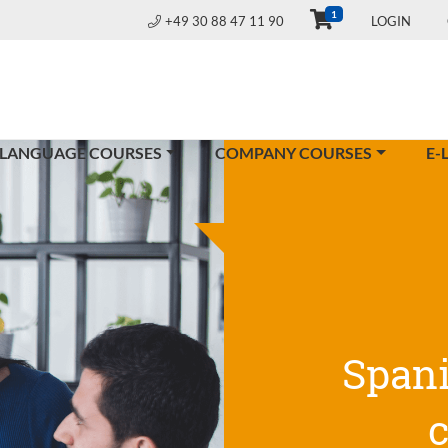
1
+49 30 88 47 11 90
LOGIN
 LANGUAGE COURSES
COMPANY COURSES
E-
Span