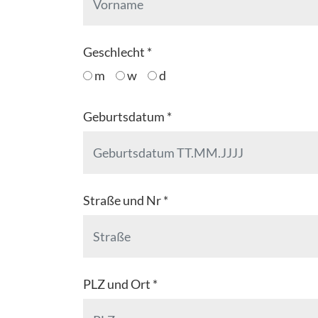
Geschlecht *
m
w
d
Geburtsdatum *
Straße und Nr *
PLZ und Ort *