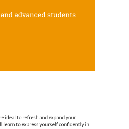
 and advanced students
re ideal to refresh and expand your
ll learn to express yourself confidently in