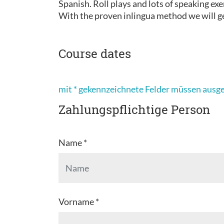
Spanish. Roll plays and lots of speaking exe
With the proven inlingua method we will ge
Course dates
mit * gekennzeichnete Felder müssen ausg
Zahlungspflichtige Person
Name *
Vorname *