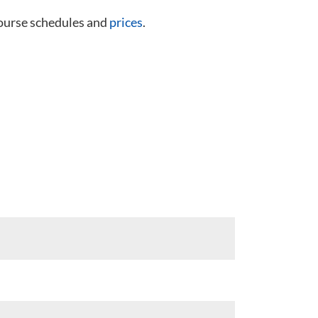
course schedules and
prices
.