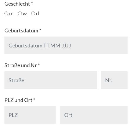
Geschlecht *
m
w
d
Geburtsdatum *
Straße und Nr *
PLZ und Ort *