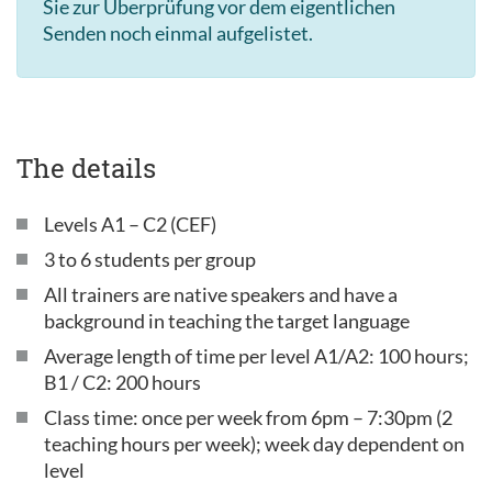
Sie zur Überprüfung vor dem eigentlichen
Senden noch einmal aufgelistet.
The details
Levels A1 – C2 (CEF)
3 to 6 students per group
All trainers are native speakers and have a
background in teaching the target language
Average length of time per level A1/A2: 100 hours;
B1 / C2: 200 hours
Class time: once per week from 6pm – 7:30pm (2
teaching hours per week); week day dependent on
level