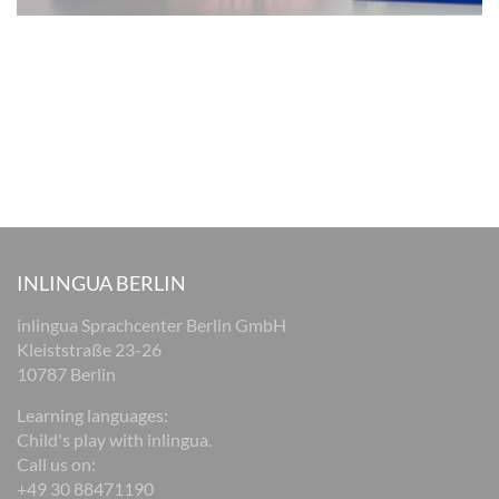
INLINGUA BERLIN
inlingua Sprachcenter Berlin GmbH
Kleiststraße 23-26
10787 Berlin
Learning languages:
Child's play with inlingua.
Call us on:
+49 30 88471190