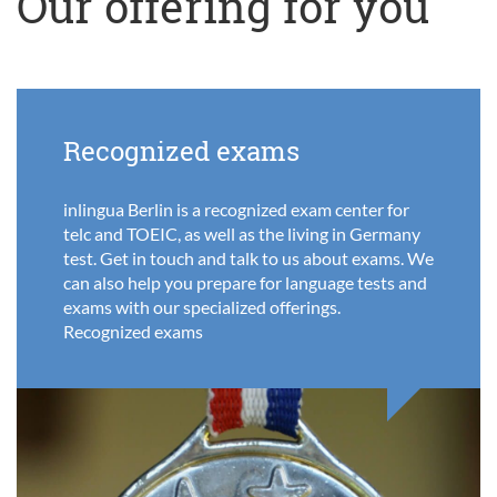
Our offering for you
Recognized exams
inlingua Berlin is a recognized exam center for
telc and TOEIC, as well as the living in Germany
test. Get in touch and talk to us about exams. We
can also help you prepare for language tests and
exams with our specialized offerings.
Recognized exams