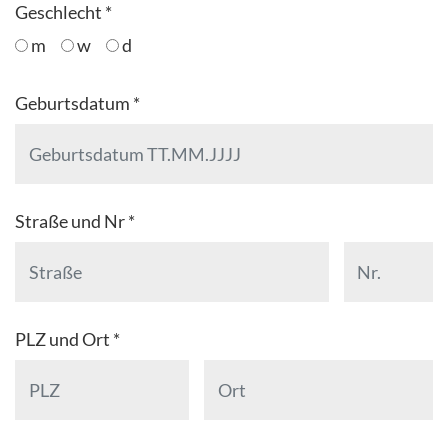
Geschlecht *
m
w
d
Geburtsdatum *
Straße und Nr *
PLZ und Ort *