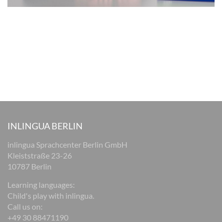
INLINGUA BERLIN
inlingua Sprachcenter Berlin GmbH
Kleiststraße 23-26
10787 Berlin
Learning languages:
Child's play with inlingua.
Call us on:
+49 30 88471190