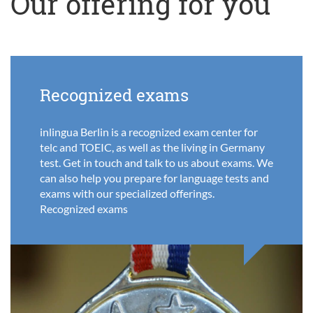
Our offering for you
Recognized exams
inlingua Berlin is a recognized exam center for
telc and TOEIC, as well as the living in Germany
test. Get in touch and talk to us about exams. We
can also help you prepare for language tests and
exams with our specialized offerings.
Recognized exams