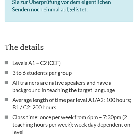
Sie zur Überprüfung vor dem eigentlichen
Senden noch einmal aufgelistet.
The details
Levels A1 – C2 (CEF)
3 to 6 students per group
All trainers are native speakers and have a
background in teaching the target language
Average length of time per level A1/A2: 100 hours;
B1 / C2: 200 hours
Class time: once per week from 6pm – 7:30pm (2
teaching hours per week); week day dependent on
level