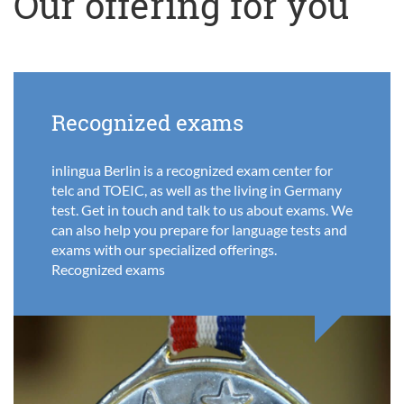
Our offering for you
Recognized exams
inlingua Berlin is a recognized exam center for
telc and TOEIC, as well as the living in Germany
test. Get in touch and talk to us about exams. We
can also help you prepare for language tests and
exams with our specialized offerings.
Recognized exams