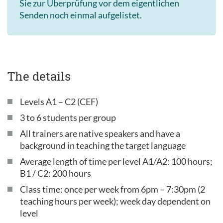
Sie zur Überprüfung vor dem eigentlichen
Senden noch einmal aufgelistet.
The details
Levels A1 – C2 (CEF)
3 to 6 students per group
All trainers are native speakers and have a
background in teaching the target language
Average length of time per level A1/A2: 100 hours;
B1 / C2: 200 hours
Class time: once per week from 6pm – 7:30pm (2
teaching hours per week); week day dependent on
level