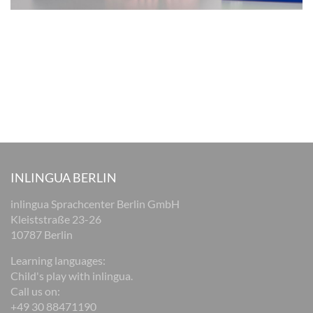
INLINGUA BERLIN
inlingua Sprachcenter Berlin GmbH
Kleiststraße 23-26
10787 Berlin
Learning languages:
Child's play with inlingua.
Call us on:
+49 30 88471190