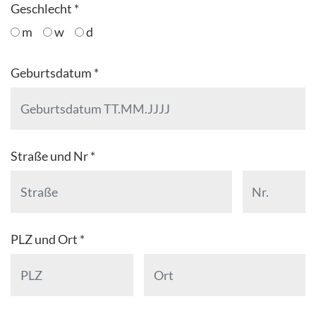
Geschlecht *
m
w
d
Geburtsdatum *
Straße und Nr *
PLZ und Ort *