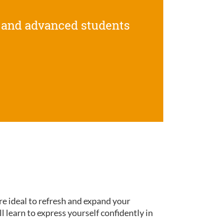
 and advanced students
re ideal to refresh and expand your
ll learn to express yourself confidently in