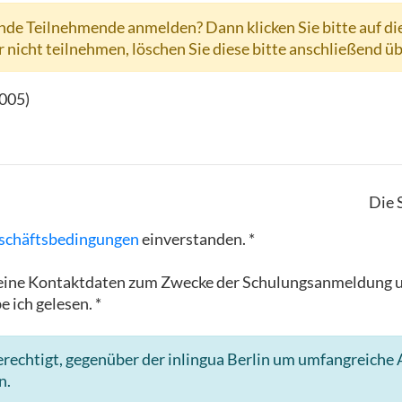
de Teilnehmende anmelden? Dann klicken Sie bitte auf di
r nicht teilnehmen, löschen Sie diese bitte anschließend ü
-005
)
Die 
schäftsbedingungen
einverstanden. *
in meine Kontaktdaten zum Zwecke der Schulungsanmeldun
e ich gelesen. *
rechtigt, gegenüber der inlingua Berlin um umfangreiche A
n.