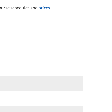
course schedules and
prices
.