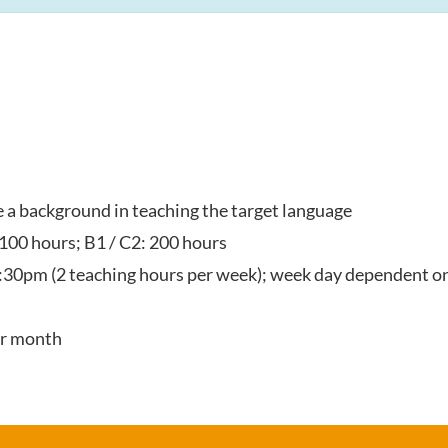
ve a background in teaching the target language
 100 hours; B1 / C2: 200 hours
:30pm (2 teaching hours per week); week day dependent on
er month