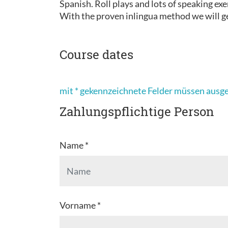
Spanish. Roll plays and lots of speaking exe
With the proven inlingua method we will ge
Course dates
mit * gekennzeichnete Felder müssen ausg
Zahlungspflichtige Person
Name *
Vorname *