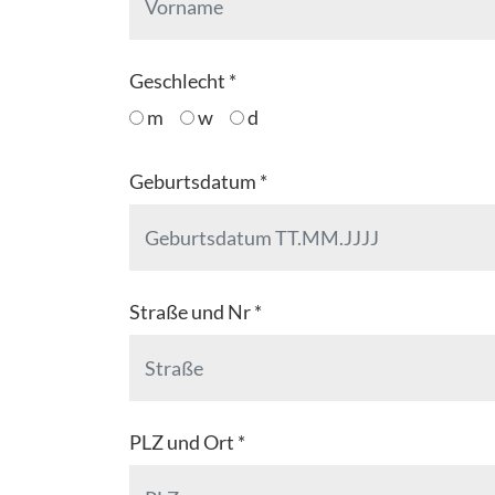
Geschlecht *
m
w
d
Geburtsdatum *
Straße und Nr *
PLZ und Ort *