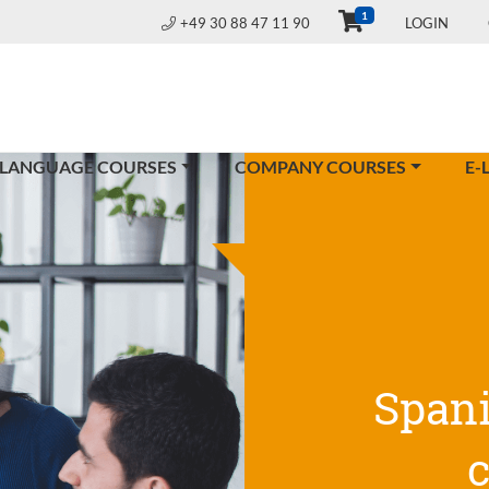
1
+49 30 88 47 11 90
LOGIN
 LANGUAGE COURSES
COMPANY COURSES
E-
Span