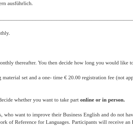
ern ausführlich.
__________________________________________________
thly.
thly thereafter. You then decide how long you would like to 
g material set and a one- time € 20.00 registration fee (not ap
 decide whether you want to take part
online or in person.
es, who want to improve their Business English and do not hav
of Reference for Languages. Participants will receive an Bu