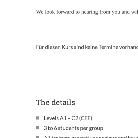
We look forward to hearing from you and will
Für diesen Kurs sind keine Termine vorhan
The details
Levels A1 – C2 (CEF)
3 to 6 students per group
All trainers are native speakers and ha