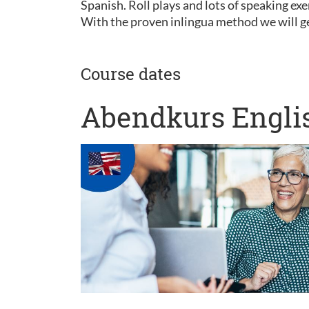
Spanish. Roll plays and lots of speaking exe
With the proven inlingua method we will ge
Course dates
Abendkurs Englis