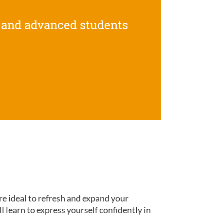
 and advanced students
re ideal to refresh and expand your
ll learn to express yourself confidently in