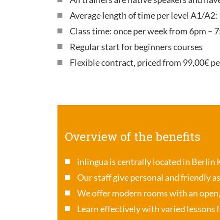
Average length of time per level A1/A2:
Class time: once per week from 6pm – 7
Regular start for beginners courses
Flexible contract, priced from 99,00€ p
Overview of the benefits
inlingua is centrally located in Berlin
Our staff give personal and friendly a
We offer modern rooms with an open
Learn effectively with varied lessons 