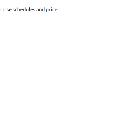
course schedules and
prices
.