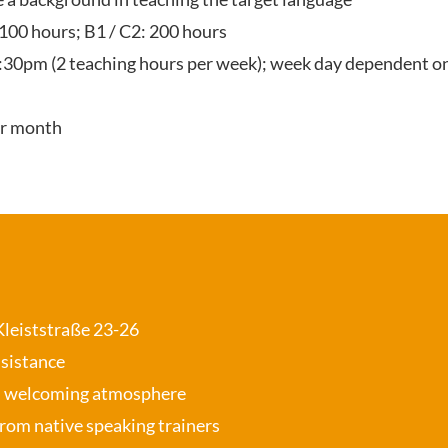
 100 hours; B1 / C2: 200 hours
:30pm (2 teaching hours per week); week day dependent on
er month
 Kleiststraße 23-26
ssistance
, welcoming atmosphere
from native speaking trainers