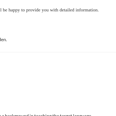
 be happy to provide you with detailed information.
den.
ve a background in teaching the target language