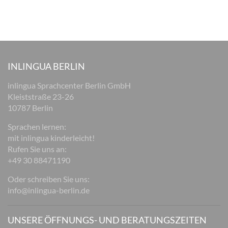
INLINGUA BERLIN
inlingua Sprachcenter Berlin GmbH
Kleiststraße 23-26
10787 Berlin
Sprachen lernen:
mit inlingua kinderleicht!
Rufen Sie uns an:
+49 30 88471190
Oder schreiben Sie uns:
info@inlingua-berlin.de
UNSERE ÖFFNUNGS- UND BERATUNGSZEITEN