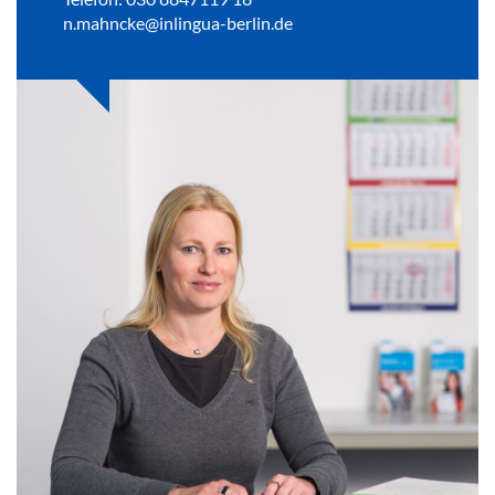
n.mahncke@inlingua-berlin.de