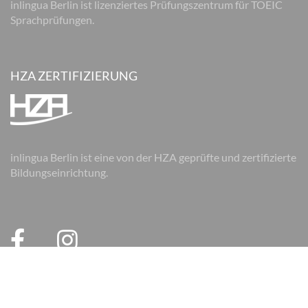
inlingua Berlin ist lizenziertes Prüfungszentrum für TOEIC
Sprachprüfungen.
HZA ZERTIFIZIERUNG
inlingua Berlin ist eine von der HZA geprüfte und zertifizierte
Bildungseinrichtung.
© 2026 inlingua Berlin
Impressum
Datenschutz
AGB
AGB Firmen