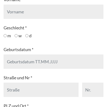
Geschlecht *
m
w
d
Geburtsdatum *
Straße und Nr *
PLZ und Ort *