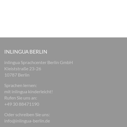
INLINGUA BERLIN
inlingua Sprachcenter Berlin GmbH
Kleiststraße 23-26
10787 Berlin
Sprachen lernen:
mit inlingua kinderleicht!
Rufen Sie uns an:
+49 30 88471190
Oder schreiben Sie uns:
info@inlingua-berlin.de