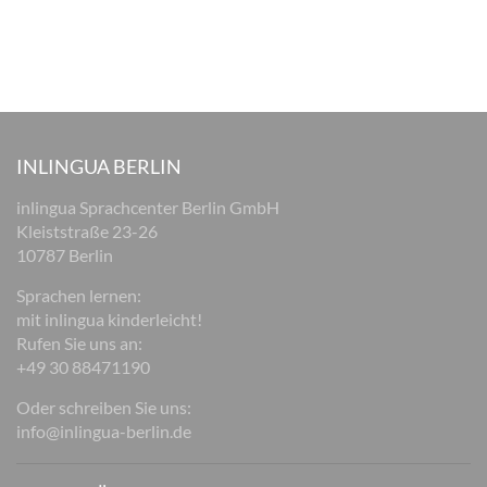
INLINGUA BERLIN
inlingua Sprachcenter Berlin GmbH
Kleiststraße 23-26
10787 Berlin
Sprachen lernen:
mit inlingua kinderleicht!
Rufen Sie uns an:
+49 30 88471190
Oder schreiben Sie uns:
info@inlingua-berlin.de