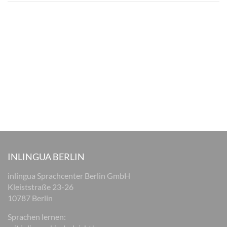
INLINGUA BERLIN
inlingua Sprachcenter Berlin GmbH
Kleiststraße 23-26
10787 Berlin
Sprachen lernen: