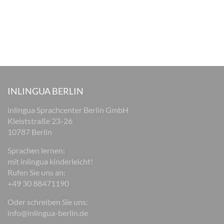
INLINGUA BERLIN
inlingua Sprachcenter Berlin GmbH
Kleiststraße 23-26
10787 Berlin
Sprachen lernen:
mit inlingua kinderleicht!
Rufen Sie uns an:
+49 30 88471190
Oder schreiben Sie uns:
info@inlingua-berlin.de