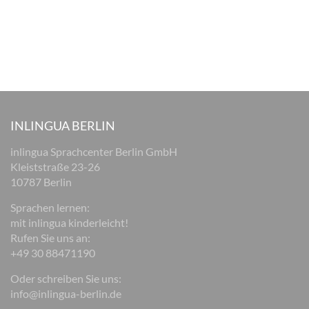
INLINGUA BERLIN
inlingua Sprachcenter Berlin GmbH
Kleiststraße 23-26
10787 Berlin
Sprachen lernen:
mit inlingua kinderleicht!
Rufen Sie uns an:
+49 30 88471190
Oder schreiben Sie uns:
info@inlingua-berlin.de