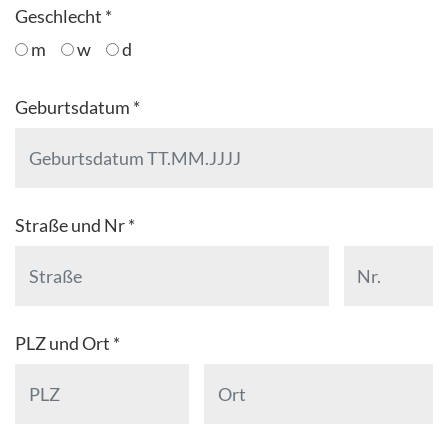
Geschlecht *
m
w
d
Geburtsdatum *
Straße und Nr *
PLZ und Ort *