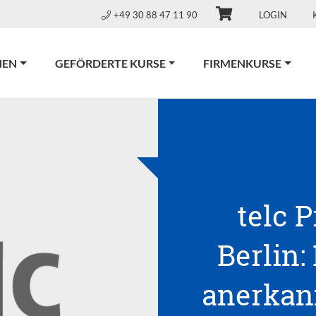
+49 30 88 47 11 90
LOGIN
NEN
GEFÖRDERTE KURSE
FIRMENKURSE
telc 
Berlin:
anerkann