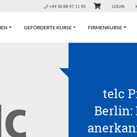
+49 30 88 47 11 90
LOGIN
NEN
GEFÖRDERTE KURSE
FIRMENKURSE
telc 
Berlin:
anerkann