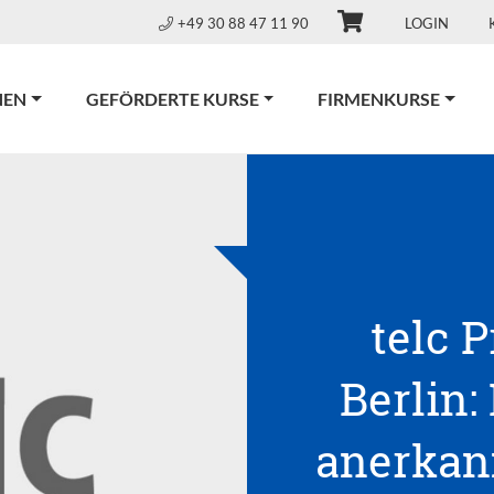
+49 30 88 47 11 90
LOGIN
NEN
GEFÖRDERTE KURSE
FIRMENKURSE
telc 
Berlin:
anerkann