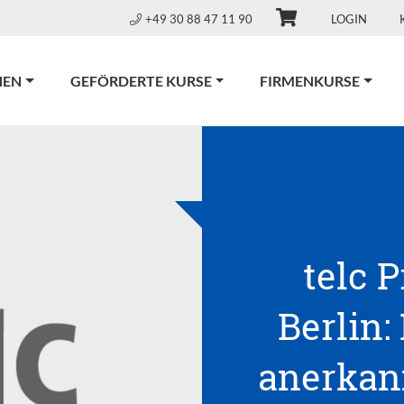
+49 30 88 47 11 90
LOGIN
NEN
GEFÖRDERTE KURSE
FIRMENKURSE
telc 
Berlin:
anerkann