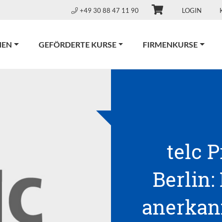
+49 30 88 47 11 90
LOGIN
NEN
GEFÖRDERTE KURSE
FIRMENKURSE
telc 
Berlin:
anerkann