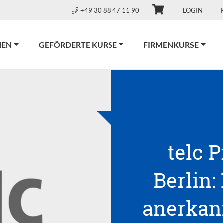
+49 30 88 47 11 90
LOGIN
NEN
GEFÖRDERTE KURSE
FIRMENKURSE
telc 
Berlin:
anerkann