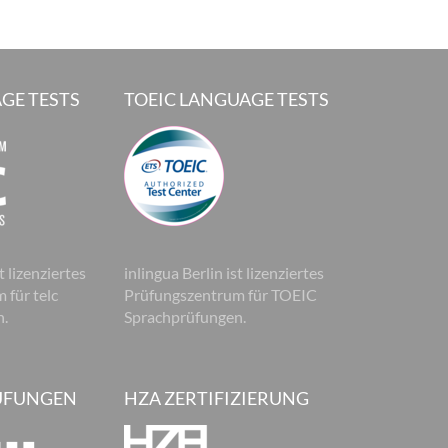
GE TESTS
TOEIC LANGUAGE TESTS
t lizenziertes
inlingua Berlin ist lizenziertes
 für telc
Prüfungszentrum für TOEIC
n.
Sprachprüfungen.
ÜFUNGEN
HZA ZERTIFIZIERUNG