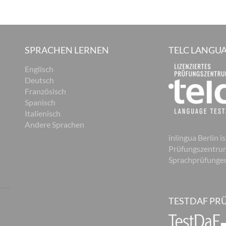
SPRACHEN LERNEN
TELC LANGUA
Englisch
Deutsch
Französisch
Spanisch
Italienisch
Andere Sprachen
inlingua Berlin is
Prüfungszentrum
Sprachprüfunge
TESTDAF PR