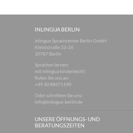
INLINGUA BERLIN
inlingua Sprachcenter Berlin GmbH
Kleiststraße 23-26
10787 Berlin
Sprachen lernen:
mit inlingua kinderleicht!
Rufen Sie uns an:
+49 30 88471190
Oder schreiben Sie uns:
info@inlingua-berlin.de
UNSERE ÖFFNUNGS- UND
BERATUNGSZEITEN