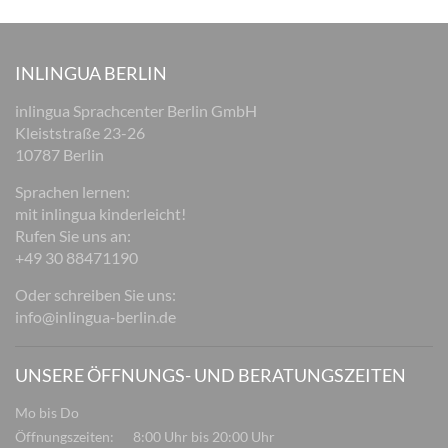
INLINGUA BERLIN
inlingua Sprachcenter Berlin GmbH
Kleiststraße 23-26
10787 Berlin
Sprachen lernen:
mit inlingua kinderleicht!
Rufen Sie uns an:
+49 30 88471190
Oder schreiben Sie uns:
info@inlingua-berlin.de
UNSERE ÖFFNUNGS- UND BERATUNGSZEITEN
Mo bis Do
Öffnungszeiten:
8:00 Uhr bis 20:00 Uhr