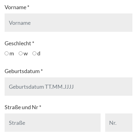
Vorname *
Geschlecht *
m
w
d
Geburtsdatum *
Straße und Nr *