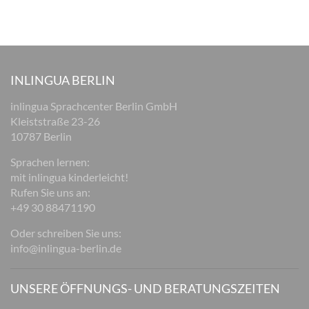
INLINGUA BERLIN
inlingua Sprachcenter Berlin GmbH
Kleiststraße 23-26
10787 Berlin
Sprachen lernen:
mit inlingua kinderleicht!
Rufen Sie uns an:
+49 30 88471190
Oder schreiben Sie uns:
info@inlingua-berlin.de
UNSERE ÖFFNUNGS- UND BERATUNGSZEITEN