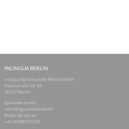
INLINGUA BERLIN
inlingua Sprachcenter Berlin GmbH
Kleiststraße 23-26
10787 Berlin
Sprachen lernen:
mit inlingua kinderleicht!
Rufen Sie uns an:
+49 30 88471190