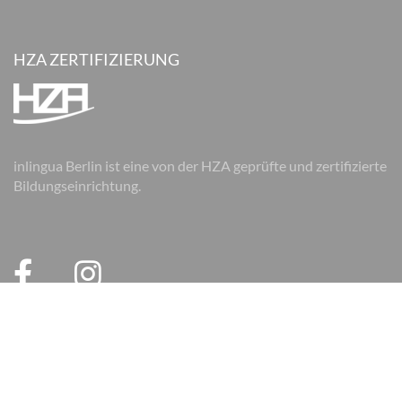
HZA ZERTIFIZIERUNG
inlingua Berlin ist eine von der HZA geprüfte und zertifizierte
Bildungseinrichtung.
© 2026 inlingua Berlin
Impressum
Datenschutz
AGB
AGB Firmen
Cookie Einstellungen