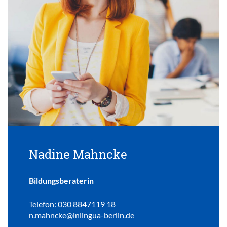
Nadine Mahncke
Bildungsberaterin
Telefon: 030 8847119 18
n.mahncke@inlingua-berlin.de