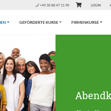
+49 30 88 47 11 90
LOGIN
(CURRENT)
NEN
GEFÖRDERTE KURSE
FIRMENKURSE
Abendk