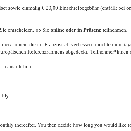
alset sowie einmalig € 20,00 Einschreibegebühr (entfällt bei
 Sie entscheiden, ob Sie
online oder in Präsenz
teilnehmen.
ehmer/- innen, die ihr Französisch verbessern möchten und tag
ropäischen Referenzrahmens abgedeckt. Teilnehmer*innen erh
ern ausführlich.
__________________________________________________
thly.
thly thereafter. You then decide how long you would like to