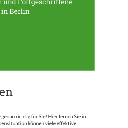
 und Fortgeschrittene
in Berlin
pen
au richtig für Sie! Hier lernen Sie in
ensituation können viele effektive