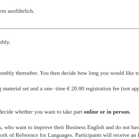
ern ausführlich.
__________________________________________________
thly.
thly thereafter. You then decide how long you would like to 
g material set and a one- time € 20.00 registration fee (not ap
 decide whether you want to take part
online or in person.
es, who want to improve their Business English and do not hav
of Reference for Languages. Participants will receive an Bu