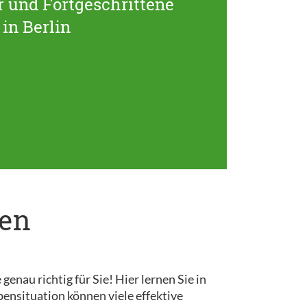
 und Fortgeschrittene
in Berlin
pen
au richtig für Sie! Hier lernen Sie in
ensituation können viele effektive